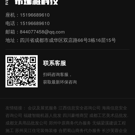
座机：15196689610
电话：15196689610
邮箱：844077458@qq.com
地址：四川省成都市成华区双店路66号3栋16层15号
联系客服
扫码咨询客服，
获取最新环保咨询
友情链接：
会议及展览服务
江西信息安全咨询公司
海南信息安全
咨询公司
福建智能机器人批发
四川豪维商贸
成都工艺美术品批发.
成都文具用品批发公司
郑州中原商务代办服务
无锡梁溪建设工程
施工
苏州吴江住宅装饰装修
合肥蜀山商务代办服务
长沙芙蓉企业