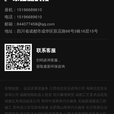
座机：15196689610
电话：15196689610
邮箱：844077458@qq.com
地址：四川省成都市成华区双店路66号3栋16层15号
联系客服
扫码咨询客服，
获取最新环保咨询
友情链接：
会议及展览服务
江西信息安全咨询公司
海南信息安全
咨询公司
福建智能机器人批发
四川豪维商贸
成都工艺美术品批发.
成都文具用品批发公司
郑州中原商务代办服务
无锡梁溪建设工程
施工
苏州吴江住宅装饰装修
合肥蜀山商务代办服务
长沙芙蓉企业
管理咨询
四川区县合同纠纷咨询服务
山西太原家用电器批发公司