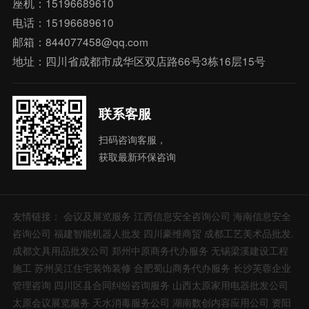
座机：15196689610
电话：15196689610
邮箱：844077458@qq.com
地址：四川省成都市成华区双店路66号3栋16层15号
联系客服
扫码咨询客服，
获取最新环保咨询
友情链接：
会议及展览服务
江西信息安全咨询公司
海南信息安全
咨询公司
福建智能机器人批发
四川豪维商贸
成都工艺美术品批发.
成都文具用品批发公司
郑州中原商务代办服务
无锡梁溪建设工程
施工
苏州吴江住宅装饰装修
合肥蜀山商务代办服务
长沙芙蓉企业
管理咨询
四川区县合同纠纷咨询服务
山西太原家用电器批发公司
太原会议展览服务
天水消毒服务公司
湖南数创内容应用公司
资阳