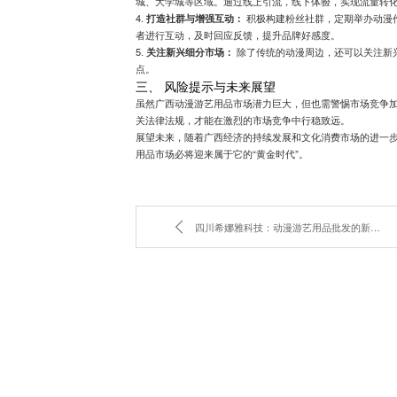
城、大学城等区域。通过线上引流，线下体验，实现流量转
4.
打造社群与增强互动：
积极构建粉丝社群，定期举办动漫
者进行互动，及时回应反馈，提升品牌好感度。
5.
关注新兴细分市场：
除了传统的动漫周边，还可以关注新兴
点。
三、 风险提示与未来展望
虽然广西动漫游艺用品市场潜力巨大，但也需警惕市场竞争加
关法律法规，才能在激烈的市场竞争中行稳致远。
展望未来，随着广西经济的持续发展和文化消费市场的进一
用品市场必将迎来属于它的“黄金时代”。
四川希娜雅科技：动漫游艺用品批发的新选择？