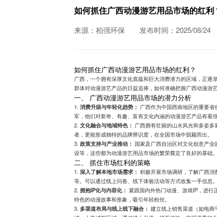
如何抓住广西动漫游艺用品市场的红利
来源：柏强环保
发布时间：2025/08/24
如何抓住广西动漫游艺用品市场的红利？
广西，一个拥有深厚文化底蕴和巨大消费潜力的区域，正逐
群体对动漫游艺产品的日益追捧，如何准确把握广西动漫游
一、 广西动漫游艺用品市场的潜力分析
1.
消费升级与年轻化趋势：
广西作为中国西南地区的重要省份
军，他们对新奇、有趣、富有文化内涵的动漫游艺产品有着
2.
文化融合与地域特色：
广西拥有壮丽的山水风光和多姿多
者，更能形成独特的品牌辨识度，在全国市场中脱颖而出。
3.
政策支持与产业推动：
国家及广西自治区对文化创意产业
设等，这些都为动漫游艺用品市场的繁荣奠定了良好的基础
二、 抓住市场红利的策略
1.
深入了解本地市场需求：
积极开展市场调研，了解广西消
等。可以通过线上问卷、线下体验活动等方式收集一手信息
2.
拥抱IP化与内容化：
紧跟国内外热门动漫、游戏IP，进行
特色的动漫故事和形象，吸引年轻粉丝。
3.
多渠道布局与线上线下融合：
建立线上销售渠道（如电商