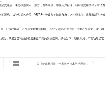
化。
作品交流会、手办模型展示、游艺比赛等活动，增强用户粘性。利用社交媒体平台与消费
的潮玩、益智类游艺产品、VR/AR体验设备等细分市场，这些领域往往蕴藏着新的增长
剧、IP版权风险、产品质量控制等问题。企业应坚持诚信经营，注重产品质量，遵守相
步成熟，动漫游艺用品必将迎来更广阔的发展空间。抓住当下，积极布局，广西动漫游艺
四川希娜雅科技：一家融合技术与动漫游艺的批发专家