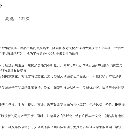
？
浏览：421次
渐成为动漫游艺用品市场的新兴热土。随着国家对文化产业的大力扶持以及年轻一代消费
艺用品市场的红利，成为了许多企业和创业者关注的焦点。
，经济发展迅速，居民消费能力不断提升。同时，80后、90后乃至00后成为消费主力
强烈的需求和接受度。
彩的民族文化。将地方特色文化元素巧妙融入动漫游艺产品设计，不仅能吸引本地消费
的发展给予了积极的政策支持。例如，鼓励动漫游戏创作、引进优秀IP、扶持产业园区建
。
费者在动漫、手办、模型、盲盒、游艺设备等方面的具体偏好，包括风格、价位、IP选择
。
正版授权的周边产品开发。同时，鼓励原创IP的孵化，结合广西本土文化，创作具有地域
平台、社交媒体店铺），拓展线下实体店或体验店，尤其是在年轻人聚集的商圈、动漫